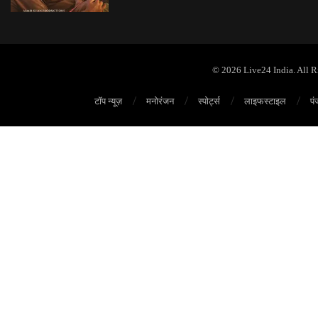
© 2026 Live24 India. All 
टॉप न्यूज़
मनोरंजन
स्पोर्ट्स
लाइफस्टाइल
पं