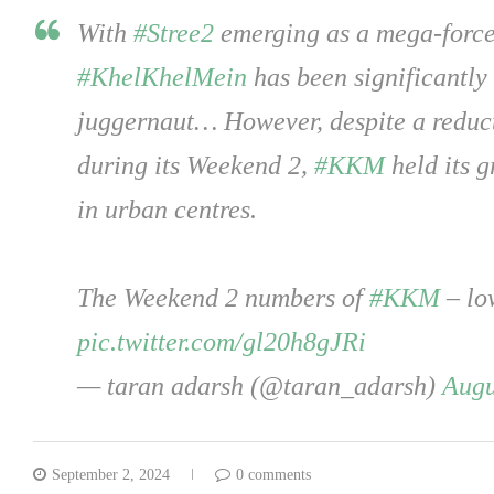
With
#Stree2
emerging as a mega-force
#KhelKhelMein
has been significantly
juggernaut… However, despite a reduct
during its Weekend 2,
#KKM
held its g
in urban centres.
The Weekend 2 numbers of
#KKM
– lo
pic.twitter.com/gl20h8gJRi
— taran adarsh (@taran_adarsh)
Augu
September 2, 2024
0 comments