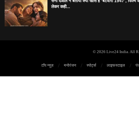
सनी देओल ने बताया क्यों खास है ‘बटवारा 1947’, फिल्म 
लेकर कही...
© 2026 Live24 India. All 
टॉप न्यूज़
मनोरंजन
स्पोर्ट्स
लाइफस्टाइल
पं