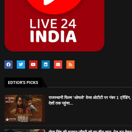
EDTIOR'S PICKS
राजस्थानी फिल्म ‘ओमलो’ वेव्स ओटीटी पर नंबर 1 ट्रेंडिंग
देशों तक पहुंचा...
मोना सिंह की बुलबुल जौहरी को हुए तीन साल, मेड इन हेवन