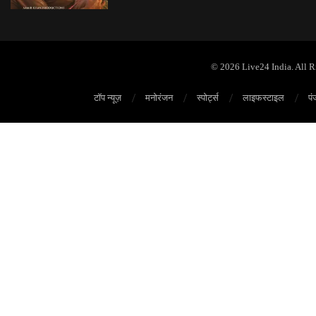
© 2026 Live24 India. All 
टॉप न्यूज़
मनोरंजन
स्पोर्ट्स
लाइफस्टाइल
पं