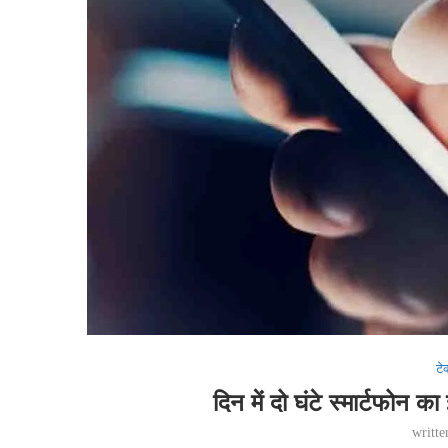
टे
दिन में दो घंटे स्मार्टफोन क
writt