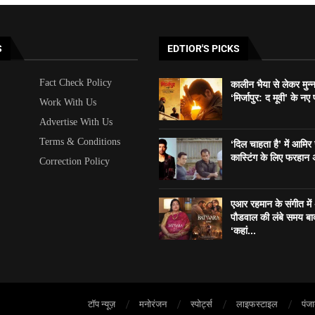
S
EDTIOR'S PICKS
Fact Check Policy
कालीन भैया से लेकर मुन्
‘मिर्जापुर: द मूवी’ के नए प
Work With Us
Advertise With Us
Terms & Conditions
‘दिल चाहता है’ में आमि
कास्टिंग के लिए फरहान अ
Correction Policy
एआर रहमान के संगीत में
पौडवाल की लंबे समय बा
‘कहां...
टॉप न्यूज़
मनोरंजन
स्पोर्ट्स
लाइफस्टाइल
पंज