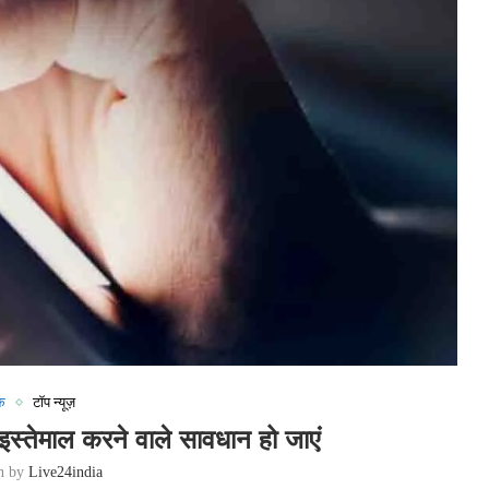
क
टॉप न्यूज़
ा इस्तेमाल करने वाले सावधान हो जाएं
en by
Live24india