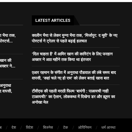
LATEST ARTICLES
ना भैया तक,
कालीन भैया से लेकर मुन्ना भैया तक, ‘मिर्जापुर: द मूवी’ के नए
ोस्टर्स...
पोस्टर्स ने ट्रेलर से पहले बढ़ाई हलचल
‘दिल चाहता है’ में आमिर खान की कास्टिंग के लिए फरहान
अख्तर ने आठ महीने तक किया था इंतजार
र खान की
ख्तर ने...
एआर रहमान के संगीत में अनुराधा पौडवाल की लंबे समय बाद
वापसी, ‘कहां चले गए हो राम’ को लेकर बताई खास बात
 अनुराधा
द वापसी,
टीवीएफ की पहली मराठी फिल्म ‘बायंगी : पाळायची नाही
टाळायची!’ का ऐलान, लोककथा में दिखेगा डर और ह्यूमर का
अनोखा मेल
ाब
देश
विदेश
बिजनेस
टेक
ओपिनियन
धर्म आस्था