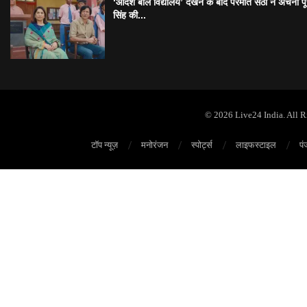
‘आदर्श बाल विद्यालय’ देखने के बाद परमीत सेठी ने अर्चना प
सिंह की...
© 2026 Live24 India. All 
टॉप न्यूज़
मनोरंजन
स्पोर्ट्स
लाइफस्टाइल
पं