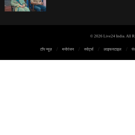
© 2026 Live24 India. All 
टॉप न्यूज़
मनोरंजन
स्पोर्ट्स
लाइफस्टाइल
पं