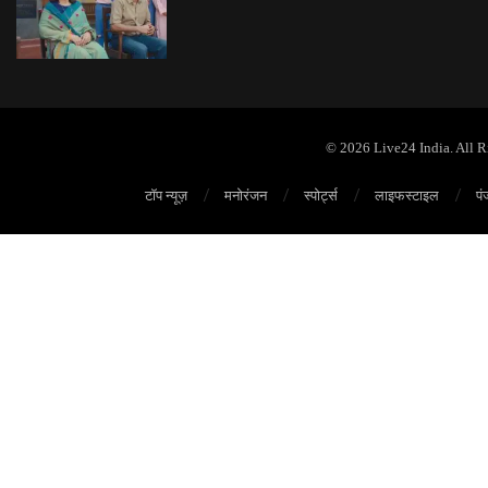
© 2026 Live24 India. All 
टॉप न्यूज़
मनोरंजन
स्पोर्ट्स
लाइफस्टाइल
पं