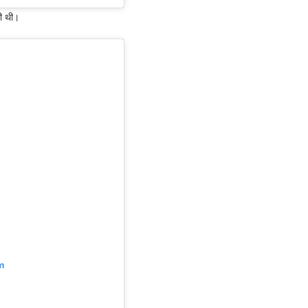
की थी।
m