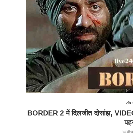
टॉप न
BORDER 2 में दिलजीत दोसांझ, VIDEO
पहर
writt