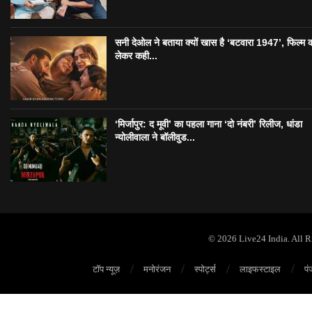
सनी देओल ने बताया क्यों खास है ‘बटवारा 1947’, फिल्म 
लेकर कही...
‘मिर्जापुर: द मूवी’ का पहला गाना ‘दो नंबरी’ रिलीज, धांडा
न्योलीवाला ने बॉलीवुड...
© 2026 Live24 India. All 
टॉप न्यूज़
मनोरंजन
स्पोर्ट्स
लाइफस्टाइल
पं