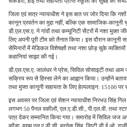
सेकेंडरी, हाई तथा सहायता प्राप्त स्कूलों की सुबह की सभा
जिला एवं सत्र न्यायाधीश ने इस बात पर जोर दिया कि नशों 
कानून प्रवर्तन का मुद्दा नहीं, बल्कि एक सामाजिक-कानूनी च
डी.एल.एस.ए. ने गांवों तथा कम्युनिटी सेंटरों में नशा मुक्त ज
लिए अपनी पूरी टीम को तैनात किया। इस दौरान कानूनी सा
सेमिनारों में मेडिकल विशेषज्ञों तथा नशा छोड़ चुके व्यक्ति
कहानियां साझा की गई।
डी.एल.एस.ए. जालंधर ने प्रेस, सिविल सोसाइटी तथा आम ज
सक्रिय रूप से हिस्सा लेने का आह्वान किया। उन्होंने बताय
तथा मुफ्त कानूनी सहायता के लिए हेल्पलाइन: 15100 पर 
इस अवसर पर जिला एवं सेशन न्यायाधीश निरभउ सिंह गिल तथ
लगभग 50 पैनल वकीलों, एल.ए.डी.सी., पी.एल.वी. तथा स्टा
पत्र देकर सम्मानित किया गया। समारोह में सिविल जज अर
कौड़ा, मुख्य एल.ए.डी.सी. हरनेक सिंह, डिप्टी डी.ई.ओ. रा