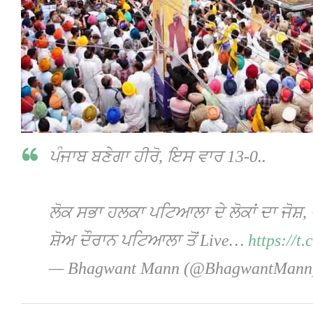
ਪੰਜਾਬ ਬਣੇਗਾ ਹੀਰੋ, ਇਸ ਵਾਰ 13-0..
ਲੋਕ ਸਭਾ ਹਲਕਾ ਪਟਿਆਲਾ ਦੇ ਲੋਕਾਂ ਦਾ ਜੋਸ਼, 
ਸ਼ੋਅ ਦੌਰਾਨ ਪਟਿਆਲਾ ਤੋਂ Live…
https://
— Bhagwant Mann (@BhagwantMan