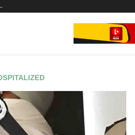
..
े...
OSPITALIZED