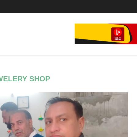
े...
WELERY SHOP