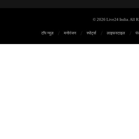
© 2026 Live24 India. All 
टॉप न्यूज़
मनोरंजन
स्पोर्ट्स
लाइफस्टाइल
पं