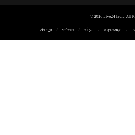
© 2026 Live24 India. All 
टॉप न्यूज़
मनोरंजन
स्पोर्ट्स
लाइफस्टाइल
पं