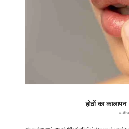
होठों का कालापन
writt