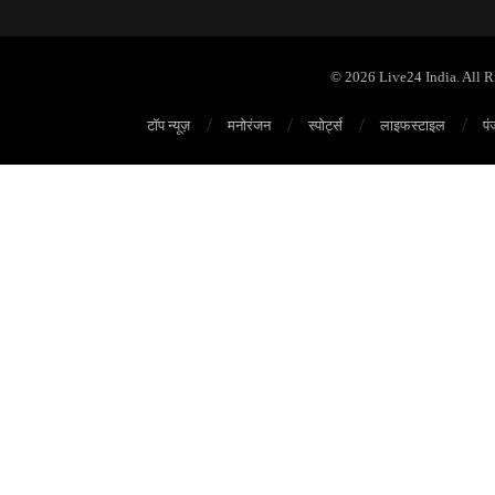
© 2026 Live24 India. All 
टॉप न्यूज़
मनोरंजन
स्पोर्ट्स
लाइफस्टाइल
पं