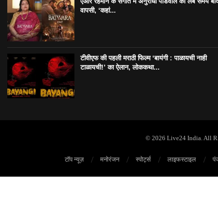
एआर रहमान के संगीत में अनुराधा पौडवाल की लंबे समय बा
वापसी, ‘कहां...
टीवीएफ की पहली मराठी फिल्म ‘बायंगी : पाळायची नाही
टाळायची!’ का ऐलान, लोककथा...
© 2026 Live24 India. All 
टॉप न्यूज़
मनोरंजन
स्पोर्ट्स
लाइफस्टाइल
पं