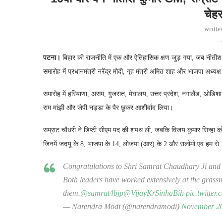
चेह
writt
पटना।
बिहार की राजनीति में एक और ऐतिहासिक क्षण जुड़ गया, जब नीतीश क
समारोह में प्रधानमंत्री नरेंद्र मोदी, गृह मंत्री अमित शाह और भाजपा अध्यक
समारोह में हरियाणा, असम, गुजरात, मेघालय, उत्तर प्रदेश, नगालैंड, ओडिश
राम मांझी और जेपी नड्डा के पैर छूकर आशीर्वाद लिया।
सम्राट चौधरी ने डिप्टी सीएम पद की शपथ ली, जबकि विजय कुमार सिन्हा को 
जिनमें जदयू के 8, भाजपा के 14, लोजपा (आर) के 2 और रालोमो एवं हम से 1
Congratulations to Shri Samrat Chaudhary Ji and S
Both leaders have worked extensively at the grassr
them.
@samrat4bjp
@VijayKrSinhaBih
pic.twitter
— Narendra Modi (@narendramodi)
November 20