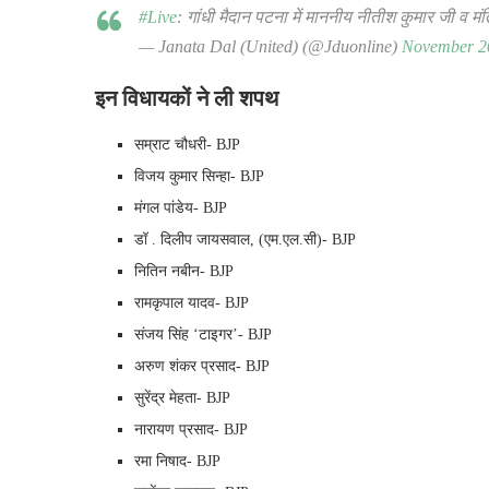
#Live
: गांधी मैदान पटना में माननीय नीतीश कुमार जी व
— Janata Dal (United) (@Jduonline)
November 2
इन विधायकों ने ली शपथ
सम्राट चौधरी- BJP
विजय कुमार सिन्हा- BJP
मंगल पांडेय- BJP
डॉ . दिलीप जायसवाल, (एम.एल.सी)- BJP
नितिन नबीन- BJP
रामकृपाल यादव- BJP
संजय सिंह ‘टाइगर’- BJP
अरुण शंकर प्रसाद- BJP
सुरेंद्र मेहता- BJP
नारायण प्रसाद- BJP
रमा निषाद- BJP