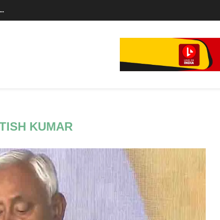
े...
ITISH KUMAR