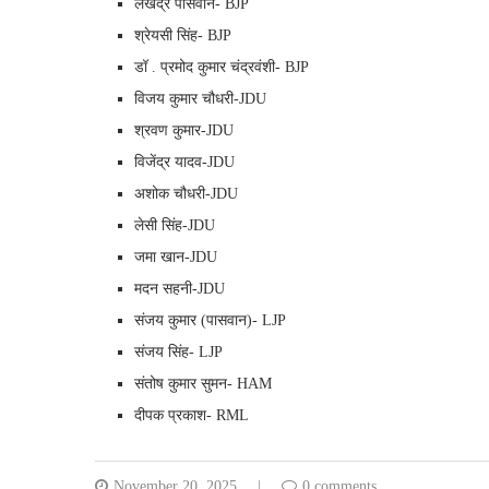
लखेंद्र पासवान- BJP
श्रेयसी सिंह- BJP
डॉ . प्रमोद कुमार चंद्रवंशी- BJP
विजय कुमार चौधरी-JDU
श्रवण कुमार-JDU
विजेंद्र यादव-JDU
अशोक चौधरी-JDU
लेसी सिंह-JDU
जमा खान-JDU
मदन सहनी-JDU
संजय कुमार (पासवान)- LJP
संजय सिंह- LJP
संतोष कुमार सुमन- HAM
दीपक प्रकाश- RML
November 20, 2025
0 comments