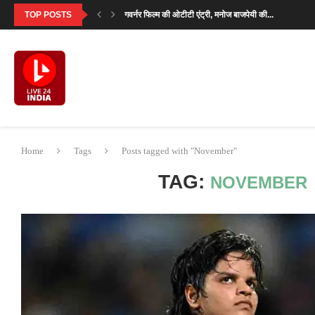
गवर्नर फिल्म की ओटीटी एंट्री, मनोज बाजपेयी की...
TOP POSTS
‘आदर्श बाल विद्यालय’ देखने के बाद परमीत सेठी...
मालविंदर सिंह कंग ने गडकरी से उठाया राष्ट्रीय...
सनी देओल ने बताया क्यों खास है ‘बटवारा...
‘मिर्जापुर: द मूवी’ का पहला गाना ‘दो नंबरी’...
SVC63: सलमान खान की फीस पर मेकर्स का...
‘उसके साए के भी उड़ने के लिए पंख...
सावन सोमवार 2026: पहला व्रत कब है? जानें...
सनी देओल ‘बटवारा 1947’ प्रमोशनल टूर में करेंगे...
Home
Tags
Posts tagged with "November"
TAG:
NOVEMBER