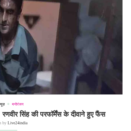
्यूज़
मनोरंजन
रणवीर सिंह की परफॉर्मेंस के दीवाने हुए फैंस
en by
Live24india