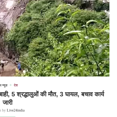
प न्यूज़
देश
ाही, 5 श्रद्धालुओं की मौत, 3 घायल, बचाव कार्य
जारी
en by
Live24india