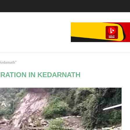
े...
 Kedarnath"
RATION IN KEDARNATH