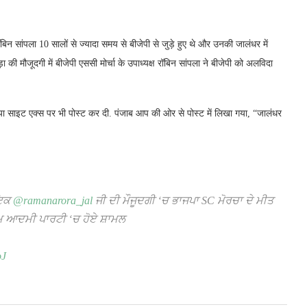
न सांपला 10 सालों से ज्यादा समय से बीजेपी से जुड़े हुए थे और उनकी जालंधर में
मौजूदगी में बीजेपी एससी मोर्चा के उपाध्यक्ष रॉबिन सांपला ने बीजेपी को अलविदा
या साइट एक्स पर भी पोस्ट कर दी. पंजाब आप की ओर से पोस्ट में लिखा गया, “जालंधर
ਾਇਕ
@ramanarora_jal
ਜੀ ਦੀ ਮੌਜੂਦਗੀ ‘ਚ ਭਾਜਪਾ SC ਮੋਰਚਾ ਦੇ ਮੀਤ
ਆਮ ਆਦਮੀ ਪਾਰਟੀ ‘ਚ ਹੋਏ ਸ਼ਾਮਲ
oJ