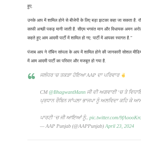
हुए.
उनके आप में शामिल होने से बीजेपी के लिए बड़ा झटका कहा जा सकता है. रॉबि
काफी अच्छी पकड़ मानी जाती है. सीएम भगवंत मान और विधायक अमन अरोड़ा की 
कहते हुए आम आदमी पार्टी में शामिल हो गए. पार्टी में आपका स्वागत है.”
पंजाब आप ने रॉबिन सांपला के आप में शामिल होने की जानकारी सोशल मीडि
में आम आदमी पार्टी का परिवार और मजबूत हो गया है.
ਜਲੰਧਰ 'ਚ ਤਕੜਾ ਹੋਇਆ AAP ਦਾ ਪਰਿਵਾਰ
CM
@BhagwantMann
ਜੀ ਦੀ ਅਗਵਾਈ ‘ਚ ਤੇ ਵਿਧ
ਪ੍ਰਧਾਨ ਰੌਬਿਨ ਸਾਂਪਲਾ ਭਾਜਪਾ ਨੂੰ ਅਲਵਿਦਾ ਕਹਿ ਕੇ 
ਪਾਰਟੀ ‘ਚ ਜੀ ਆਇਆਂ ਨੂੰ..
pic.twitter.com/9fAoooKr
— AAP Punjab (@AAPPunjab)
April 23, 2024