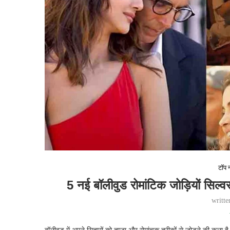
टॉप न
5 नई बॉलीवुड रोमांटिक जोड़ियों​ सिल्
writt