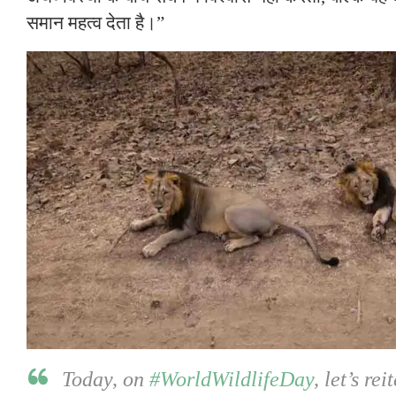
समान महत्व देता है।”
Today, on
#WorldWildlifeDay
, let’s re