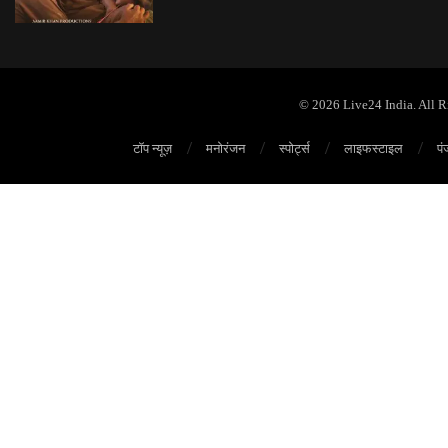
© 2026 Live24 India. All 
टॉप न्यूज़
मनोरंजन
स्पोर्ट्स
लाइफस्टाइल
पं