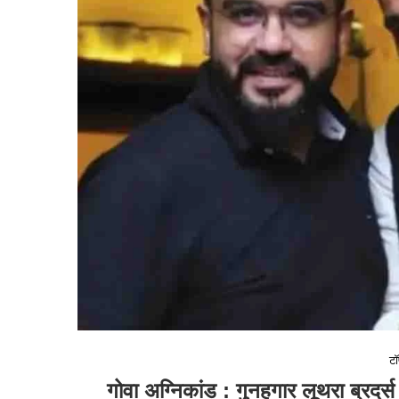
टॉ
गोवा अग्निकांड : गुनहगार लूथरा ब्रदर्स