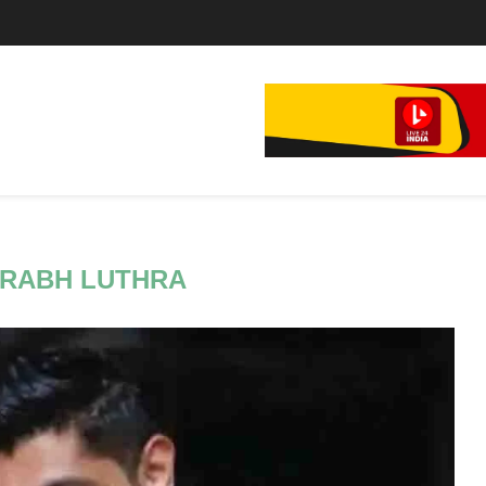
े...
RABH LUTHRA