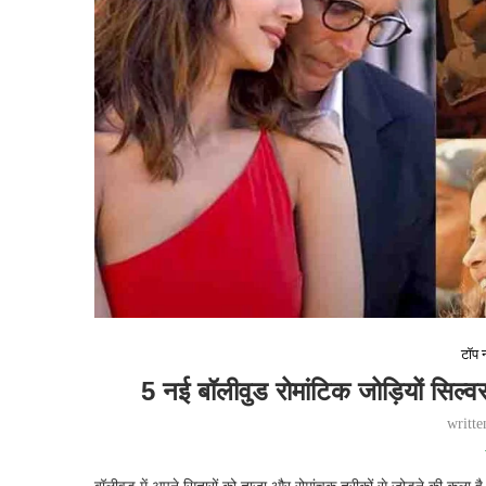
टॉप न
5 नई बॉलीवुड रोमांटिक जोड़ियों​ सिल्
writt