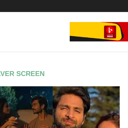
े...
LVER SCREEN