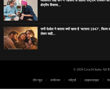
मालविंदर सिंह कंग ने गडकरी से उठाया राष्ट्रीय राजमार्ग का मु
क्षेत्रीय विकास...
सनी देओल ने बताया क्यों खास है ‘बटवारा 1947’, फिल्म 
लेकर कही...
© 2026 Live24 India. All 
टॉप न्यूज़
मनोरंजन
स्पोर्ट्स
लाइफस्टाइल
पं