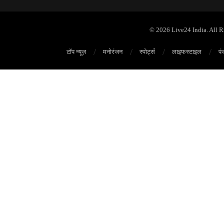
© 2026 Live24 India. All 
टॉप न्यूज़
मनोरंजन
स्पोर्ट्स
लाइफस्टाइल
पं