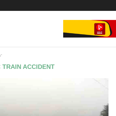
े...
t"
 TRAIN ACCIDENT