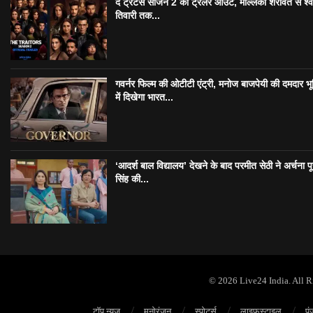
द ट्रेटर्स सीजन 2 का ट्रेलर आउट, मल्लिका शेरावत से श्व
तिवारी तक...
गवर्नर फिल्म की ओटीटी एंट्री, मनोज बाजपेयी की दमदार भ
में दिखेगा भारत...
‘आदर्श बाल विद्यालय’ देखने के बाद परमीत सेठी ने अर्चना प
सिंह की...
© 2026 Live24 India. All 
टॉप न्यूज़
मनोरंजन
स्पोर्ट्स
लाइफस्टाइल
पं