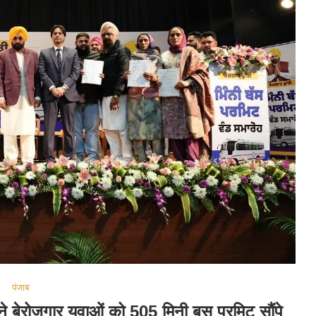
पंजाब
न ने बेरोज़गार युवाओं को 505 मिनी बस परमिट सौंपे