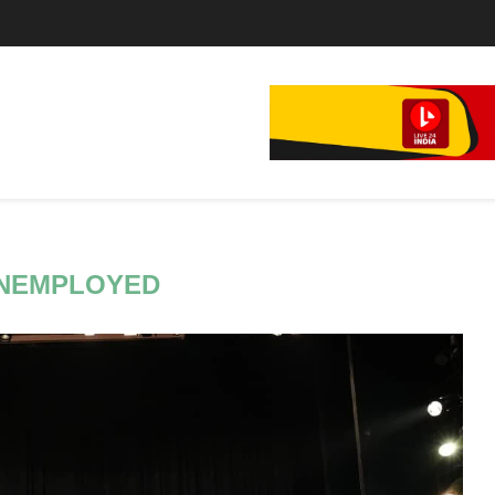
े...
NEMPLOYED