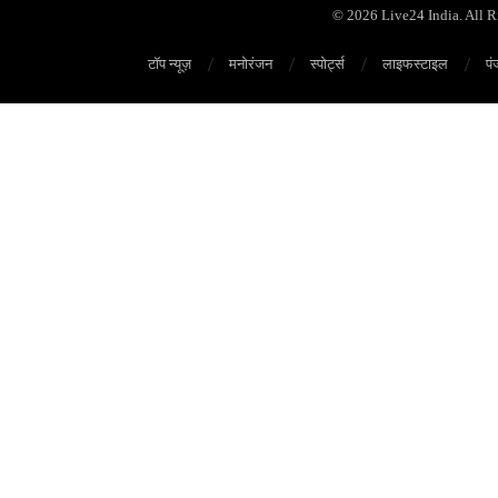
© 2026 Live24 India. All 
टॉप न्यूज़
मनोरंजन
स्पोर्ट्स
लाइफस्टाइल
पं