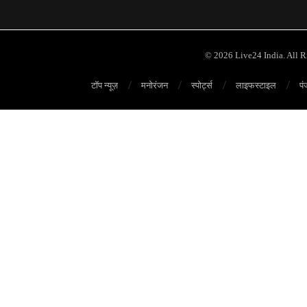
© 2026 Live24 India. All 
टॉप न्यूज़
मनोरंजन
स्पोर्ट्स
लाइफस्टाइल
पं