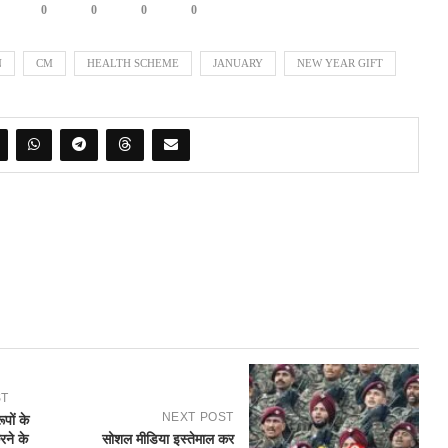
0
0
0
0
N
CM
HEALTH SCHEME
JANUARY
NEW YEAR GIFT
ST
NEXT POST
पों के
रने के
सोशल मीडिया इस्तेमाल कर