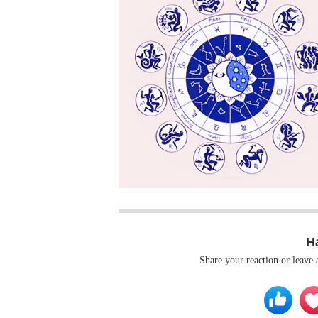
H
Share your reaction or leave