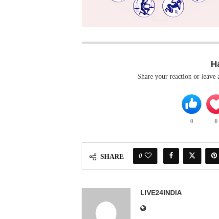
H
Share your reaction or leave
0
0
0
SHARE
LIVE24INDIA