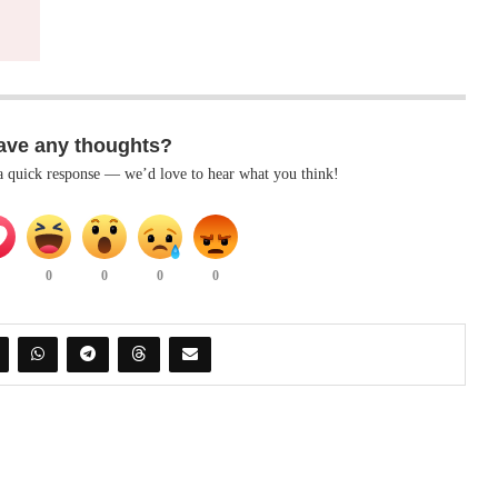
ave any thoughts?
 a quick response — we’d love to hear what you think!
0
0
0
0