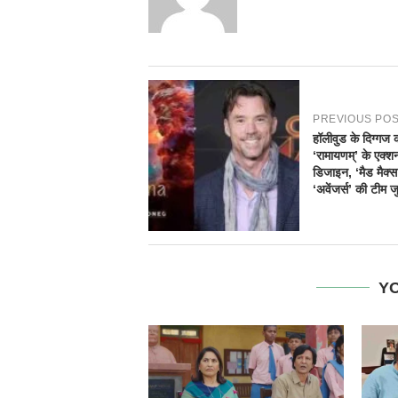
PREVIOUS PO
हॉलीवुड के दिग्गज कर
‘रामायणम्’ के एक्श
डिजाइन, ‘मैड मैक्
‘अवेंजर्स’ की टीम जु
YO