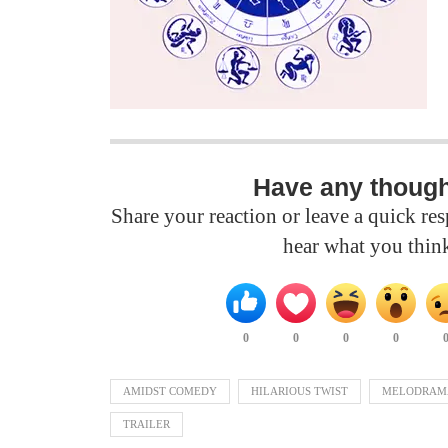
Have any thoug
Share your reaction or leave a quick r
hear what you thin
0
0
0
0
AMIDST COMEDY
HILARIOUS TWIST
MELODRAM
TRAILER