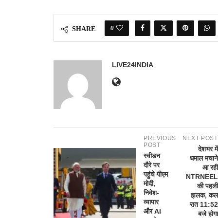
0
SHARE
LIVE24INDIA
PREVIOUS
NEXT POST
POST
देशभर में
स्वीडन
धमाल मचाने
दौरे पर
आ रही
पहुंचे पीएम
NTRNEEL
मोदी,
की पहली
निवेश-
झलक, कल
व्यापार
रात 11:52
और AI
बजे होगा