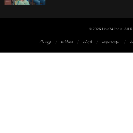
© 2026 Live24 India. All 
टॉप न्यूज़
मनोरंजन
स्पोर्ट्स
लाइफस्टाइल
पं