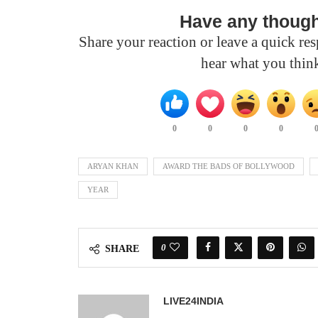
Have any thoug
Share your reaction or leave a quick r
hear what you thin
0
0
0
0
ARYAN KHAN
AWARD THE BADS OF BOLLYWOOD
YEAR
0
SHARE
LIVE24INDIA