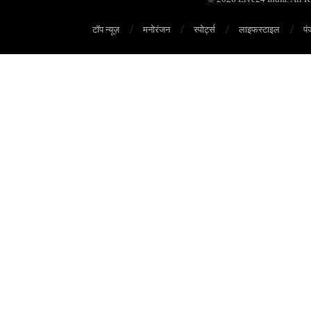
टॉप न्यूज़
मनोरंजन
स्पोर्ट्स
लाइफस्टाइल
पं