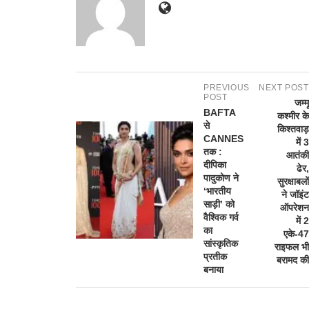
PREVIOUS
NEXT POST
POST
जम्मू
BAFTA
कश्मीर के
से
किश्तवाड़
CANNES
में 3
तक :
आतंकी
दीपिका
ढेर,
पादुकोण ने
सुरक्षाबलों
‘भारतीय
ने जॉइंट
साड़ी’ को
ऑपरेशन
वैश्विक गर्व
में 2
का
एके-47
सांस्कृतिक
राइफल भी
प्रतीक
बरामद की
बनाया