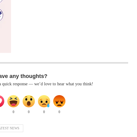
ave any thoughts?
 a quick response — we’d love to hear what you think!
0
0
0
0
ATEST NEWS