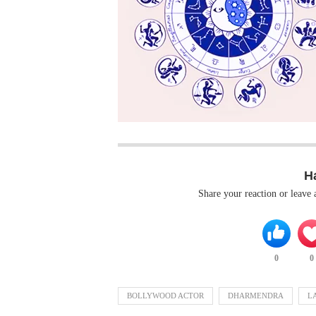
H
Share your reaction or leave
0
0
BOLLYWOOD ACTOR
DHARMENDRA
L