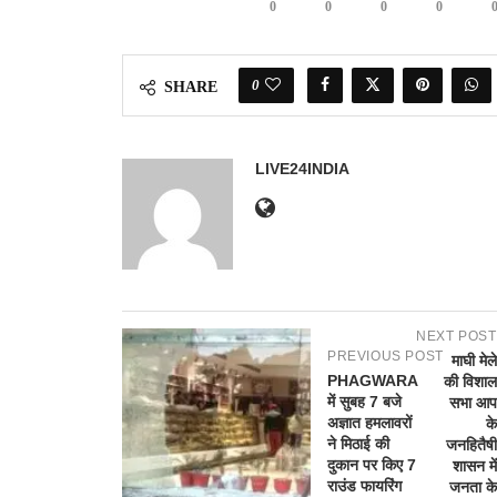
0
0
0
0
0
SHARE
LIVE24INDIA
NEXT POST
PREVIOUS POST
माघी मेले
PHAGWARA
की विशाल
में सुबह 7 बजे
सभा आप
अज्ञात हमलावरों
के
ने मिठाई की
जनहितैषी
दुकान पर किए 7
शासन में
राउंड फायरिंग
जनता के