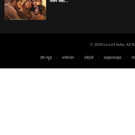
लेकर कही...
© 2026 Live24 India. All 
टॉप न्यूज़
मनोरंजन
स्पोर्ट्स
लाइफस्टाइल
पं