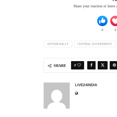
Share your reaction or leave
0
0
ANTISIR RALLY
CENTRAL GOVERNMENT
0
SHARE
LIVE24INDIA