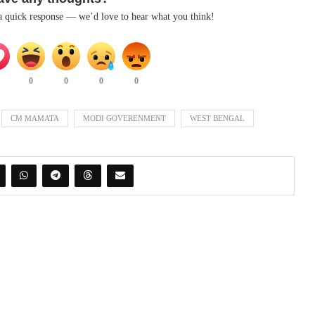
 a quick response — we’d love to hear what you think!
0
0
0
0
CM MAMATA
MODI GOVERENMENT
WEST BENGAL