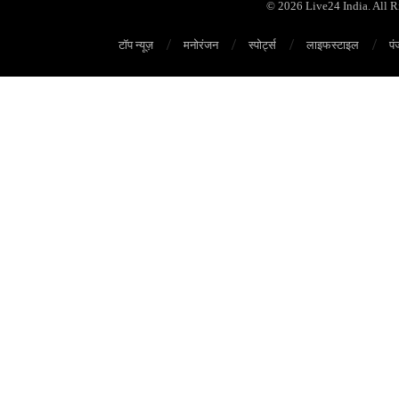
© 2026 Live24 India. All 
टॉप न्यूज़
मनोरंजन
स्पोर्ट्स
लाइफस्टाइल
पं