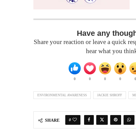
Have any thoug
Share your reaction or leave a quick r
hear what you thin
0
0
0
0
ENVIRONMENTAL AWARENESS
JACKIE SHROFF
M
0
SHARE