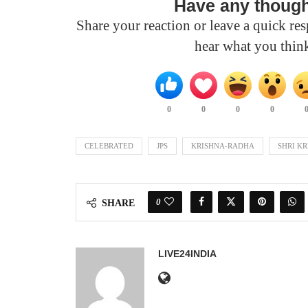
Have any thoug
Share your reaction or leave a quick r
hear what you thin
0
0
0
0
CELEBRATED
JPS
KRISHNA-RADHA
SHRI K
0
SHARE
LIVE24INDIA