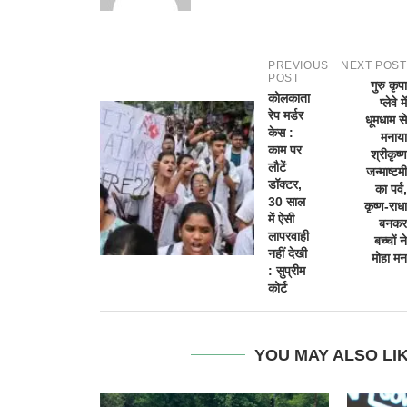
PREVIOUS
NEXT POST
POST
गुरु कृपा
कोलकाता
प्लेवे में
रेप मर्डर
धूमधाम से
केस :
मनाया
काम पर
श्रीकृष्ण
लौटें
जन्माष्टमी
डॉक्टर,
का पर्व,
30 साल
कृष्ण-राधा
में ऐसी
बनकर
लापरवाही
बच्चों ने
नहीं देखी
मोहा मन
: सुप्रीम
कोर्ट
YOU MAY ALSO LI