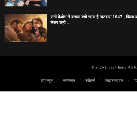
सनी देओल ने बताया क्यों खास है ‘बटवारा 1947’, फिल्म 
लेकर कही...
© 2026 Live24 India. All 
टॉप न्यूज़
मनोरंजन
स्पोर्ट्स
लाइफस्टाइल
पं