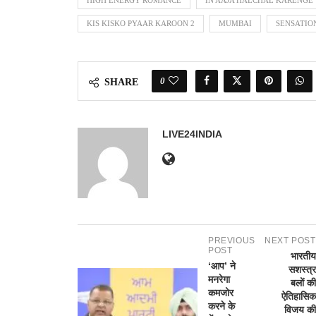
HIGH ENERGY ROMANCE
IN AAJA HALCHAL KARENGE
KIS KISKO PYAAR KAROON 2
MUMBAI
SENSATIO
0
SHARE
LIVE24INDIA
PREVIOUS
NEXT POST
POST
भारतीय
‘आप’ ने
सशस्त्र
मनरेगा
बलों की
कमजोर
ऐतिहासिक
करने के
विजय की