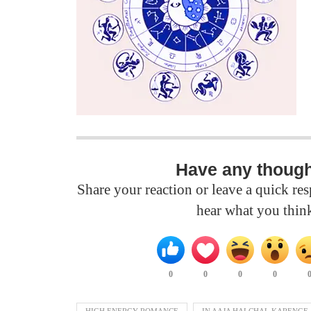
Have any thoug
Share your reaction or leave a quick r
hear what you thin
0
0
0
0