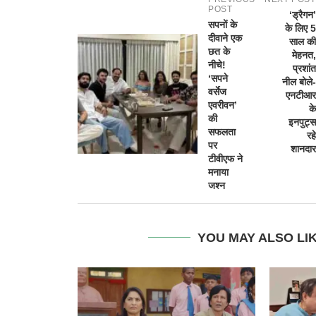
POST
‘ड्रैगन’
सपनों के
के लिए 5
दीवाने एक
साल की
छत के
मेहनत,
नीचे!
प्रशांत
‘सपने
नील बोले-
वर्सेज
एनटीआर
एवरीवन’
के
की
इनपुट्स
सफलता
रहे
पर
शानदार
टीवीएफ ने
मनाया
जश्न
YOU MAY ALSO LI