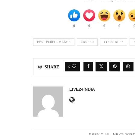
0
0
0
0
BEST PERFORMANCE
CAREER
COCKTAIL 2
0
SHARE
LIVE24INDIA
PREVIOUS
NEXT POST