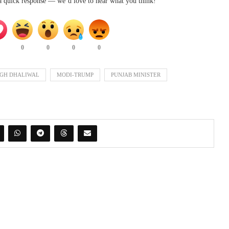
 a quick response — we’d love to hear what you think!
0
0
0
0
NGH DHALIWAL
MODI-TRUMP
PUNJAB MINISTER