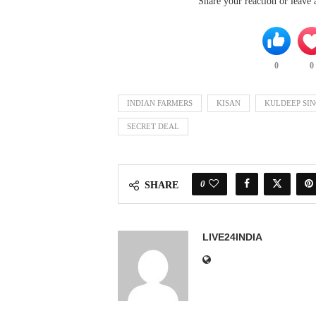
Share your reaction or leave
0
0
INDIAN FARMERS
KISAN
KULDEEP SI
SECRET DEAL
0
SHARE
LIVE24INDIA