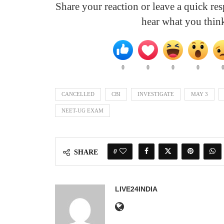
Share your reaction or leave a quick r
hear what you thin
0
0
0
0
CANCELLED
CBI
INVESTIGATE
MAY 3
NEET-UG EXAM
0
SHARE
LIVE24INDIA