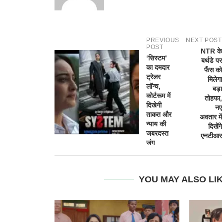
PREVIOUS
NEXT POST
POST
NTR के
‘सिस्टम’
बर्थडे पर
का दमदार
फैंस को
ट्रेलर
मिलेगा
लॉन्च,
बड़ा
कोर्टरूम में
तोहफा,
दिखेगी
नए
ताकत और
अवतार में
न्याय की
दिखेंगे
जबरदस्त
एनटीआर
जंग
YOU MAY ALSO LI