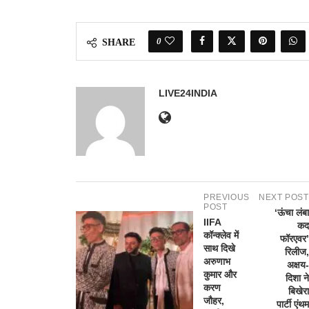
0
SHARE
LIVE24INDIA
PREVIOUS
NEXT POST
POST
‘ऊंचा लंबा
IIFA
कद
कॉन्क्लेव में
फॉरएवर’
साथ दिखे
रिलीज,
अरुणाभ
अक्षय-
कुमार और
दिशा ने
करण
बिखेरा
जौहर,
पार्टी एंथम