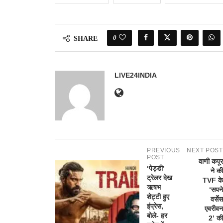
0
SHARE
LIVE24INDIA
PREVIOUS
NEXT POST
POST
वाणी कपूर
‘पेड्डी’
ने की
ट्रेलर देख
TVF के
ऋषभ
‘सपने
शेट्टी हुए
वर्सेस
इंप्रेस,
एवरीवन
बोले- हर
2’ की