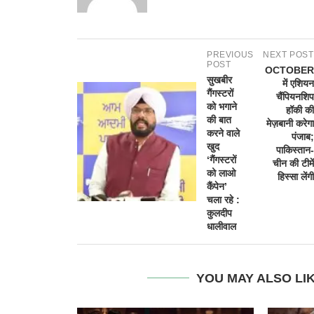
PREVIOUS
NEXT POST
POST
OCTOBER
सुखबीर
में एशियन
गैंगस्टरों
चैंपियनशिप
को भगाने
हॉकी की
की बात
मेज़बानी करेगा
करने वाले
पंजाब;
खुद
पाकिस्तान-
‘गैंगस्टरों
चीन की टीमें
को लाओ
हिस्सा लेंगी
कैंपेन’
चला रहे :
कुलदीप
धालीवाल
YOU MAY ALSO LI