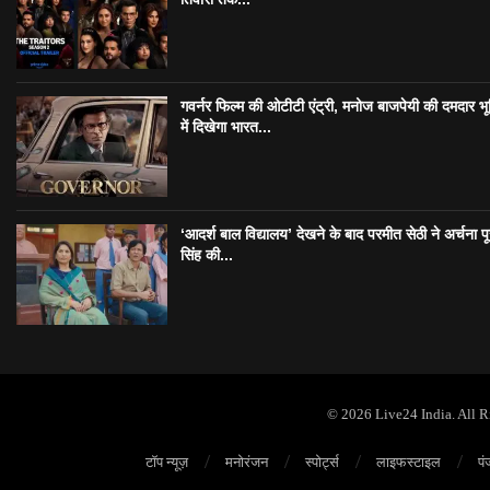
गवर्नर फिल्म की ओटीटी एंट्री, मनोज बाजपेयी की दमदार भ
में दिखेगा भारत...
‘आदर्श बाल विद्यालय’ देखने के बाद परमीत सेठी ने अर्चना प
सिंह की...
© 2026 Live24 India. All 
टॉप न्यूज़
मनोरंजन
स्पोर्ट्स
लाइफस्टाइल
पं