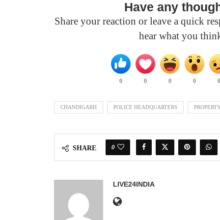
Have any thoug
Share your reaction or leave a quick r
hear what you thin
0
0
0
0
CHANDIGARH
POLICE HEADQUARTERS
PROPERT
0
SHARE
LIVE24INDIA